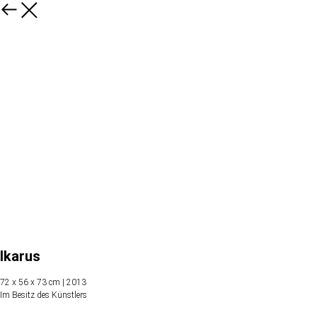
Ikarus
72 x 56 x 73 cm | 2013
Im Besitz des Künstlers